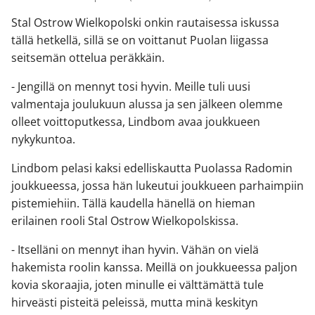
Stal Ostrow Wielkopolski onkin rautaisessa iskussa
tällä hetkellä, sillä se on voittanut Puolan liigassa
seitsemän ottelua peräkkäin.
- Jengillä on mennyt tosi hyvin. Meille tuli uusi
valmentaja joulukuun alussa ja sen jälkeen olemme
olleet voittoputkessa, Lindbom avaa joukkueen
nykykuntoa.
Lindbom pelasi kaksi edelliskautta Puolassa Radomin
joukkueessa, jossa hän lukeutui joukkueen parhaimpiin
pistemiehiin. Tällä kaudella hänellä on hieman
erilainen rooli Stal Ostrow Wielkopolskissa.
- Itselläni on mennyt ihan hyvin. Vähän on vielä
hakemista roolin kanssa. Meillä on joukkueessa paljon
kovia skoraajia, joten minulle ei välttämättä tule
hirveästi pisteitä peleissä, mutta minä keskityn