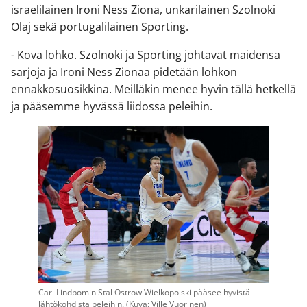
israelilainen Ironi Ness Ziona, unkarilainen Szolnoki
Olaj sekä portugalilainen Sporting.
- Kova lohko. Szolnoki ja Sporting johtavat maidensa
sarjoja ja Ironi Ness Zionaa pidetään lohkon
ennakkosuosikkina. Meilläkin menee hyvin tällä hetkellä
ja pääsemme hyvässä liidossa peleihin.
Carl Lindbomin Stal Ostrow Wielkopolski pääsee hyvistä
lähtökohdista peleihin. (Kuva: Ville Vuorinen)