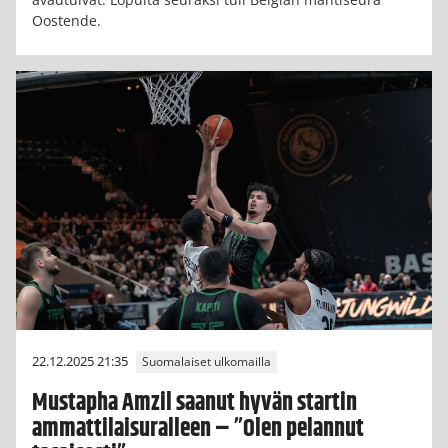
Oostende.
22.12.2025 21:35
Suomalaiset ulkomailla
Mustapha Amzil saanut hyvän startin
ammattilaisuralleen – ”Olen pelannut