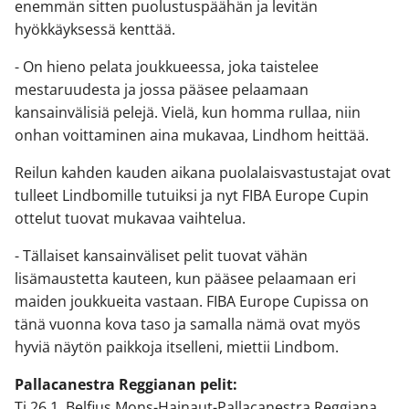
enemmän sitten puolustuspäähän ja levitän
hyökkäyksessä kenttää.
- On hieno pelata joukkueessa, joka taistelee
mestaruudesta ja jossa pääsee pelaamaan
kansainvälisiä pelejä. Vielä, kun homma rullaa, niin
onhan voittaminen aina mukavaa, Lindhom heittää.
Reilun kahden kauden aikana puolalaisvastustajat ovat
tulleet Lindbomille tutuiksi ja nyt FIBA Europe Cupin
ottelut tuovat mukavaa vaihtelua.
- Tällaiset kansainväliset pelit tuovat vähän
lisämaustetta kauteen, kun pääsee pelaamaan eri
maiden joukkueita vastaan. FIBA Europe Cupissa on
tänä vuonna kova taso ja samalla nämä ovat myös
hyviä näytön paikkoja itselleni, miettii Lindbom.
Pallacanestra Reggianan pelit:
Ti 26.1. Belfius Mons-Hainaut-Pallacanestra Reggiana