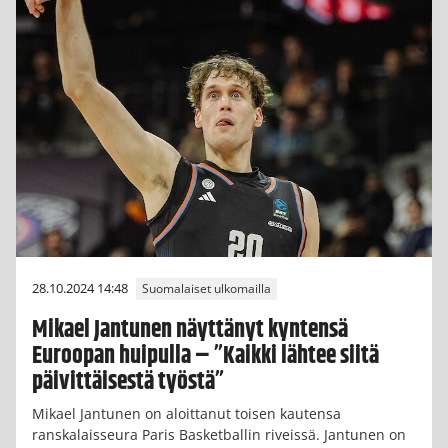
28.10.2024 14:48
Suomalaiset ulkomailla
Mikael Jantunen näyttänyt kyntensä
Euroopan huipulla – ”Kaikki lähtee siitä
päivittäisestä työstä”
Mikael Jantunen on aloittanut toisen kautensa
ranskalaisseura Paris Basketballin riveissä. Jantunen on