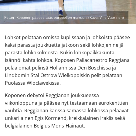
Petteri Koponen pääsee taas europelien makuun. (Kuva: Ville Vuorinen)
Lohkot pelataan omissa kuplissaan ja lohkoista pääsee
kaksi parasta joukkuetta jatkoon sekä lohkojen neljä
parasta lohkokolmosta. Kukin lohkopaikkakunta
isännöi kahta lohkoa. Koposen Pallacanestro Reggiana
pelaa omat pelinsä Hollannissa Den Boschissa ja
Lindbomin Stal Ostrow Wielkopolskin pelit pelataan
Puolassa Wloclawekissa.
Koponen debytoi Reggianan joukkueessa
viikonloppuna ja pääsee nyt testaamaan eurokenttien
vauhtia. Reggianan kanssa samassa lohkossa pelaavat
unkarilainen Egis Körmend, kreikkalainen Iraklis sekä
belgialainen Belgius Mons-Hainaut.