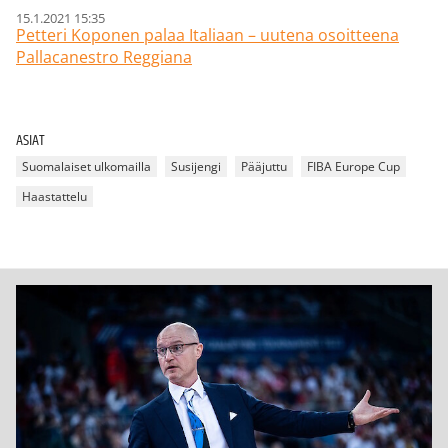
15.1.2021 15:35
Petteri Koponen palaa Italiaan – uutena osoitteena
Pallacanestro Reggiana
ASIAT
Suomalaiset ulkomailla
Susijengi
Pääjuttu
FIBA Europe Cup
Haastattelu