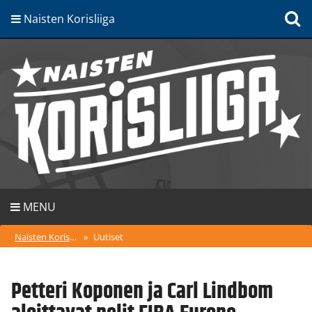
Naisten Korisliiga
MENU
Naisten Korisliiga
»
Uutiset
Petteri Koponen ja Carl Lindbom