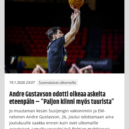
19.1.2026 23:07
Suomalaiset ulkomailla
Andre Gustavson odotti oikeaa askelta
eteenpäin – ”Paljon kiinni myös tuurista”
Jo muutaman kesän Susijengin vakionimiin ja EM-
nelonen Andre Gustavson, 26, joutui odottamaan aina
joulukuulle saakka ennen kuin ovet ulkomaille
avautuivat. Lopulta seuraksi tuli Belgian mahtiseura