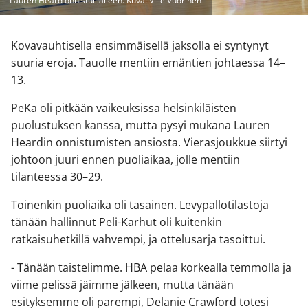
Lauren Heard onnistui jälleen. Kuva: Ville Vuorinen
Kovavauhtisella ensimmäisellä jaksolla ei syntynyt
suuria eroja. Tauolle mentiin emäntien johtaessa 14–
13.
PeKa oli pitkään vaikeuksissa helsinkiläisten
puolustuksen kanssa, mutta pysyi mukana Lauren
Heardin onnistumisten ansiosta. Vierasjoukkue siirtyi
johtoon juuri ennen puoliaikaa, jolle mentiin
tilanteessa 30–29.
Toinenkin puoliaika oli tasainen. Levypallotilastoja
tänään hallinnut Peli-Karhut oli kuitenkin
ratkaisuhetkillä vahvempi, ja ottelusarja tasoittui.
- Tänään taistelimme. HBA pelaa korkealla temmolla ja
viime pelissä jäimme jälkeen, mutta tänään
esityksemme oli parempi, Delanie Crawford totesi