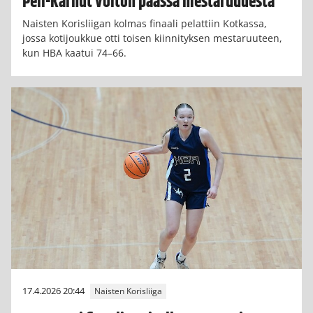
Peli-Karhut voiton päässä mestaruudesta
Naisten Korisliigan kolmas finaali pelattiin Kotkassa,
jossa kotijoukkue otti toisen kiinnityksen mestaruuteen,
kun HBA kaatui 74–66.
17.4.2026 20:44
Naisten Korisliiga