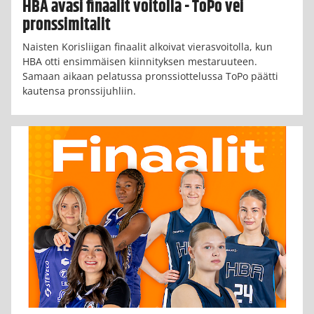
HBA avasi finaalit voitolla - ToPo vei
pronssimitalit
Naisten Korisliigan finaalit alkoivat vierasvoitolla, kun
HBA otti ensimmäisen kiinnityksen mestaruuteen.
Samaan aikaan pelatussa pronssiottelussa ToPo päätti
kautensa pronssijuhliin.