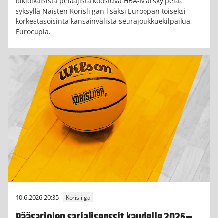
lukioikäisistä pelaajista koostuva HBA-Märsky pelaa
syksyllä Naisten Korisliigan lisäksi Euroopan toiseksi
korkeatasoisinta kansainvälistä seurajoukkuekilpailua,
Eurocupia.
10.6.2026 20:35
Korisliiga
Pääsarjojen sarjalisenssit kaudelle 2026–