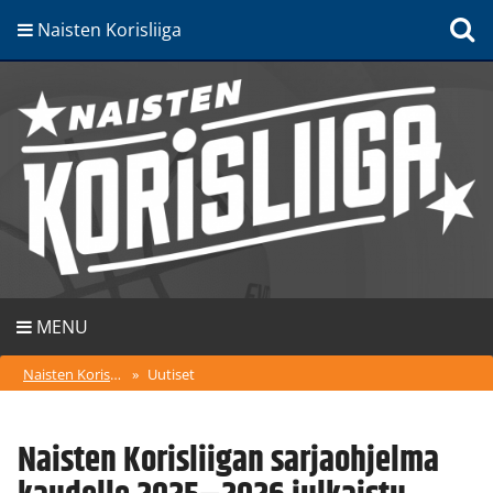
Naisten Korisliiga
MENU
Naisten Korisliiga
»
Uutiset
Naisten Korisliigan sarjaohjelma