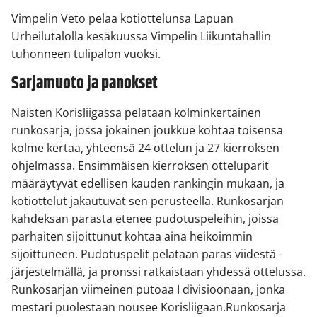
Vimpelin Veto pelaa kotiottelunsa Lapuan
Urheilutalolla kesäkuussa Vimpelin Liikuntahallin
tuhonneen tulipalon vuoksi.
Sarjamuoto ja panokset
Naisten Korisliigassa pelataan kolminkertainen
runkosarja, jossa jokainen joukkue kohtaa toisensa
kolme kertaa, yhteensä 24 ottelun ja 27 kierroksen
ohjelmassa. Ensimmäisen kierroksen otteluparit
määräytyvät edellisen kauden rankingin mukaan, ja
kotiottelut jakautuvat sen perusteella. Runkosarjan
kahdeksan parasta etenee pudotuspeleihin, joissa
parhaiten sijoittunut kohtaa aina heikoimmin
sijoittuneen. Pudotuspelit pelataan paras viidestä -
järjestelmällä, ja pronssi ratkaistaan yhdessä ottelussa.
Runkosarjan viimeinen putoaa I divisioonaan, jonka
mestari puolestaan nousee Korisliigaan.Runkosarja