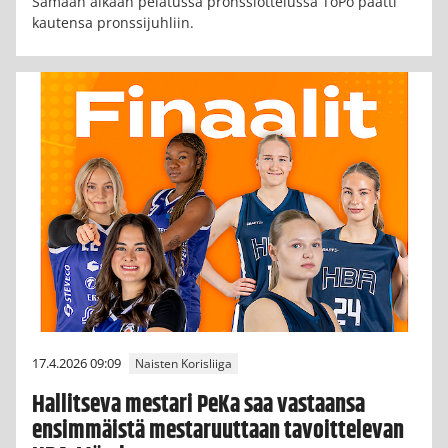
Samaan aikaan pelatussa pronssiottelussa ToPo päätti
kautensa pronssijuhliin.
17.4.2026 09:09
Naisten Korisliiga
Hallitseva mestari PeKa saa vastaansa
ensimmäistä mestaruuttaan tavoittelevan