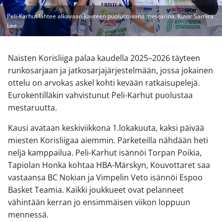
Peli-Karhut lähtee alkavaan kauteen puolustavana mestarina. Kuva: Samira
Lee
Naisten Korisliiga palaa kaudella 2025–2026 täyteen
runkosarjaan ja jatkosarjajärjestelmään, jossa jokainen
ottelu on arvokas askel kohti kevään ratkaisupelejä.
Eurokentilläkin vahvistunut Peli-Karhut puolustaa
mestaruutta.
Kausi avataan keskiviikkona 1.lokakuuta, kaksi päivää
miesten Korisliigaa aiemmin. Parketeilla nähdään heti
neljä kamppailua. Peli-Karhut isännöi Torpan Poikia,
Tapiolan Honka kohtaa HBA-Märskyn, Kouvottaret saa
vastaansa BC Nokian ja Vimpelin Veto isännöi Espoo
Basket Teamia. Kaikki joukkueet ovat pelanneet
vähintään kerran jo ensimmäisen viikon loppuun
mennessä.