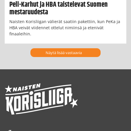
Peli-Karhut ja HBA taistelevat Suomen
mestaruudesta
Naisten Korisliigan välierät saatiin pakettiin, kun PeKa ja
HBA veivät viidennet ottelut nimiinsä ja etenivät
finaaleihin.
Näytä lisää vastaavia