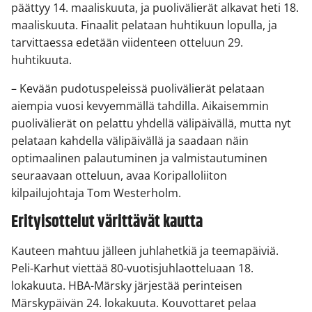
päättyy 14. maaliskuuta, ja puolivälierät alkavat heti 18.
maaliskuuta. Finaalit pelataan huhtikuun lopulla, ja
tarvittaessa edetään viidenteen otteluun 29.
huhtikuuta.
– Kevään pudotuspeleissä puolivälierät pelataan
aiempia vuosi kevyemmällä tahdilla. Aikaisemmin
puolivälierät on pelattu yhdellä välipäivällä, mutta nyt
pelataan kahdella välipäivällä ja saadaan näin
optimaalinen palautuminen ja valmistautuminen
seuraavaan otteluun, avaa Koripalloliiton
kilpailujohtaja Tom Westerholm.
Erityisottelut värittävät kautta
Kauteen mahtuu jälleen juhlahetkiä ja teemapäiviä.
Peli-Karhut viettää 80-vuotisjuhlaotteluaan 18.
lokakuuta. HBA-Märsky järjestää perinteisen
Märskypäivän 24. lokakuuta. Kouvottaret pelaa