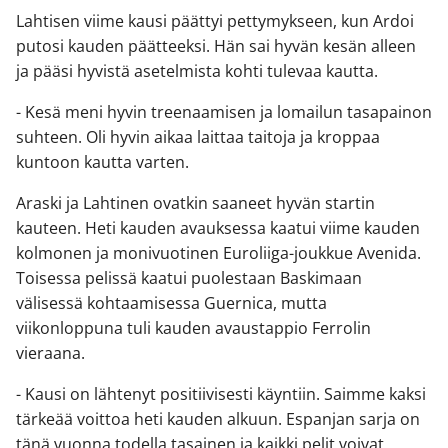
Lahtisen viime kausi päättyi pettymykseen, kun Ardoi
putosi kauden päätteeksi. Hän sai hyvän kesän alleen
ja pääsi hyvistä asetelmista kohti tulevaa kautta.
- Kesä meni hyvin treenaamisen ja lomailun tasapainon
suhteen. Oli hyvin aikaa laittaa taitoja ja kroppaa
kuntoon kautta varten.
Araski ja Lahtinen ovatkin saaneet hyvän startin
kauteen. Heti kauden avauksessa kaatui viime kauden
kolmonen ja monivuotinen Euroliiga-joukkue Avenida.
Toisessa pelissä kaatui puolestaan Baskimaan
välisessä kohtaamisessa Guernica, mutta
viikonloppuna tuli kauden avaustappio Ferrolin
vieraana.
- Kausi on lähtenyt positiivisesti käyntiin. Saimme kaksi
tärkeää voittoa heti kauden alkuun. Espanjan sarja on
tänä vuonna todella tasainen ja kaikki pelit voivat