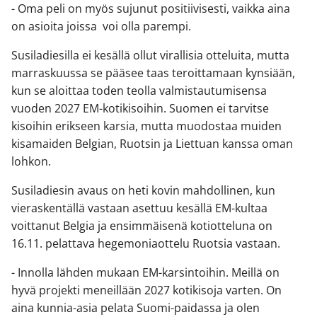
- Oma peli on myös sujunut positiivisesti, vaikka aina
on asioita joissa voi olla parempi.
Susiladiesilla ei kesällä ollut virallisia otteluita, mutta
marraskuussa se pääsee taas teroittamaan kynsiään,
kun se aloittaa toden teolla valmistautumisensa
vuoden 2027 EM-kotikisoihin. Suomen ei tarvitse
kisoihin erikseen karsia, mutta muodostaa muiden
kisamaiden Belgian, Ruotsin ja Liettuan kanssa oman
lohkon.
Susiladiesin avaus on heti kovin mahdollinen, kun
vieraskentällä vastaan asettuu kesällä EM-kultaa
voittanut Belgia ja ensimmäisenä kotiotteluna on
16.11. pelattava hegemoniaottelu Ruotsia vastaan.
- Innolla lähden mukaan EM-karsintoihin. Meillä on
hyvä projekti meneillään 2027 kotikisoja varten. On
aina kunnia-asia pelata Suomi-paidassa ja olen