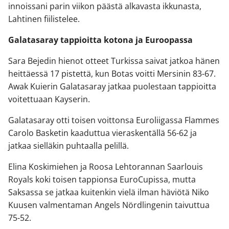
innoissani parin viikon päästä alkavasta ikkunasta,
Lahtinen fiilistelee.
Galatasaray tappioitta kotona ja Euroopassa
Sara Bejedin hienot otteet Turkissa saivat jatkoa hänen
heittäessä 17 pistettä, kun Botas voitti Mersinin 83-67.
Awak Kuierin Galatasaray jatkaa puolestaan tappioitta
voitettuaan Kayserin.
Galatasaray otti toisen voittonsa Euroliigassa Flammes
Carolo Basketin kaaduttua vieraskentällä 56-62 ja
jatkaa sielläkin puhtaalla pelillä.
Elina Koskimiehen ja Roosa Lehtorannan Saarlouis
Royals koki toisen tappionsa EuroCupissa, mutta
Saksassa se jatkaa kuitenkin vielä ilman häviötä Niko
Kuusen valmentaman Angels Nördlingenin taivuttua
75-52.