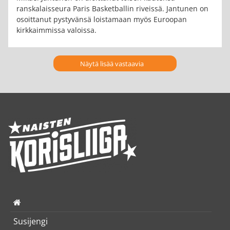
ranskalaisseura Paris Basketballin riveissä. Jantunen on
osoittanut pystyvänsä loistamaan myös Euroopan
kirkkaimmissa valoissa.
Näytä lisää vastaavia
Susijengi