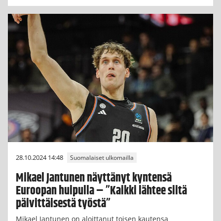
28.10.2024 14:48
Suomalaiset ulkomailla
Mikael Jantunen näyttänyt kyntensä
Euroopan huipulla – ”Kaikki lähtee siitä
päivittäisestä työstä”
Mikael Jantunen on aloittanut toisen kautensa