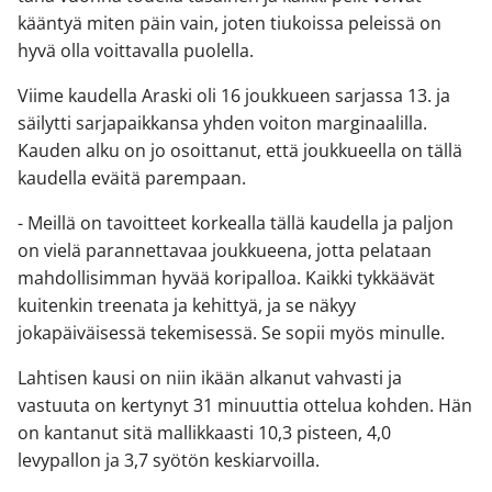
kääntyä miten päin vain, joten tiukoissa peleissä on
hyvä olla voittavalla puolella.
Viime kaudella Araski oli 16 joukkueen sarjassa 13. ja
säilytti sarjapaikkansa yhden voiton marginaalilla.
Kauden alku on jo osoittanut, että joukkueella on tällä
kaudella eväitä parempaan.
- Meillä on tavoitteet korkealla tällä kaudella ja paljon
on vielä parannettavaa joukkueena, jotta pelataan
mahdollisimman hyvää koripalloa. Kaikki tykkäävät
kuitenkin treenata ja kehittyä, ja se näkyy
jokapäiväisessä tekemisessä. Se sopii myös minulle.
Lahtisen kausi on niin ikään alkanut vahvasti ja
vastuuta on kertynyt 31 minuuttia ottelua kohden. Hän
on kantanut sitä mallikkaasti 10,3 pisteen, 4,0
levypallon ja 3,7 syötön keskiarvoilla.