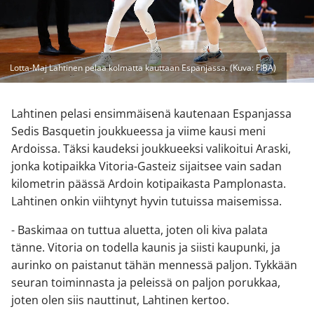
Lotta-Maj Lahtinen pelaa kolmatta kauttaan Espanjassa. (Kuva: FIBA)
Lahtinen pelasi ensimmäisenä kautenaan Espanjassa
Sedis Basquetin joukkueessa ja viime kausi meni
Ardoissa. Täksi kaudeksi joukkueeksi valikoitui Araski,
jonka kotipaikka Vitoria-Gasteiz sijaitsee vain sadan
kilometrin päässä Ardoin kotipaikasta Pamplonasta.
Lahtinen onkin viihtynyt hyvin tutuissa maisemissa.
- Baskimaa on tuttua aluetta, joten oli kiva palata
tänne. Vitoria on todella kaunis ja siisti kaupunki, ja
aurinko on paistanut tähän mennessä paljon. Tykkään
seuran toiminnasta ja peleissä on paljon porukkaa,
joten olen siis nauttinut, Lahtinen kertoo.