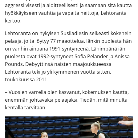
aggressiivisesti ja aloitteellisesti ja saamaan sitä kautta
hyökkäykseen vauhtia ja vapaita heittoja, Lehtoranta
kertoo.
Lehtoranta on nykyisen Susiladiesin selkeästi kokenein
pelaaja, jolta löytyy 77 maaottelua. Iänkin puolesta hän
on vanhin ainoana 1991-syntyneenä. Lähimpänä iän
puolesta ovat 1992-syntyneet Sofia Pelander ja Anissa
Pounds. Debyyttinsä naisten maajoukkueessa
Lehtoranta teki jo yli kymmenen vuotta sitten,
toukokuussa 2011.
– Vuosien varrella olen kasvanut, kokemuksen kautta,
enemmän johtavaksi pelaajaksi. Tiedän, mitä minulta
kentällä tarvitaan.