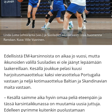
Linda-Lotta Lehtoranta (vas.) ja Susiladies saavat vastaansa huomenna
Ranskan. Kuva: Ville Vuorinen.
Edellisistä EM-karsinnoista on aikaa jo vuosi, mutta
ikkunoiden välillä Susiladies ei ole jäänyt lepäämään
laakereillaan. Kesällä joukkue pelasi kuusi
harjoitusmaaottelua: kaksi vierasottelua Portugalia
vastaan ja neljä kotimaaottelua Baltian ja Skandinavian
maita vastaan.
– Kesällä saimme aika hyvin omaa peliä eteenpäin ja
tässä karsintaikkunassa on muutamia uusia juttuja.
Edelleen pyrimme kuitenkin puolustamaan