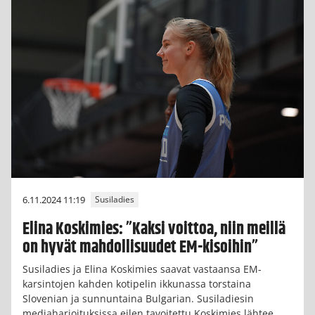
6.11.2024 11:19
Susiladies
Elina Koskimies: ”Kaksi voittoa, niin meillä
on hyvät mahdollisuudet EM-kisoihin”
Susiladies ja Elina Koskimies saavat vastaansa EM-
karsintojen kahden kotipelin ikkunassa torstaina
Slovenian ja sunnuntaina Bulgarian. Susiladiesin
mediaharjoituksissa eilen tavoitettu Koskimies lähtee