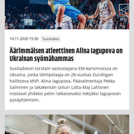
10.11.2020 15:30
Susiladies
Äärimmäisen atleettinen Alina Iagupova on
Ukrainan syömähammas
Susiladiesin torstain vastustajana EM-karsinnoissa on
Ukraina, jonka tähtipelaaja on 28-vuotias Euroliigan
hallitseva MVP, Alina Iagupova. Päävalmentaja Pekka
Salminen ja takakentän taituri Lotta-Maj Lahtinen
nostavat yhdeksi pelin ratkaisevaksi tekijäksi Iagupovan
pysäyttämisen.