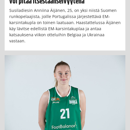
voi pitää itsestäänselvyytenä”
Susiladiesin Anniina Äijänen, 25, on yksi niistä Suomen
runkopelaajista, joille Portugalissa järjestettävä EM-
karsintakupla on toinen laatuaan. Haastattelussa Äijänen
käy lävitse edellistä EM-karsintakuplaa ja antaa
katsauksena viikon otteluihin Belgiaa ja Ukrainaa
vastaan.