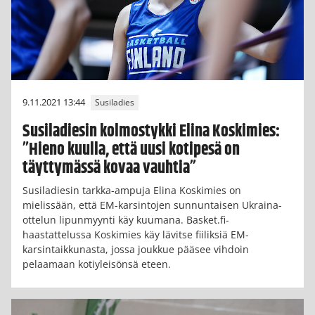
9.11.2021 13:44
Susiladies
Susiladiesin kolmostykki Elina Koskimies:
”Hieno kuulla, että uusi kotipesä on
täyttymässä kovaa vauhtia”
Susiladiesin tarkka-ampuja Elina Koskimies on
mielissään, että EM-karsintojen sunnuntaisen Ukraina-
ottelun lipunmyynti käy kuumana. Basket.fi-
haastattelussa Koskimies käy lävitse fiiliksiä EM-
karsintaikkunasta, jossa joukkue pääsee vihdoin
pelaamaan kotiyleisönsä eteen.