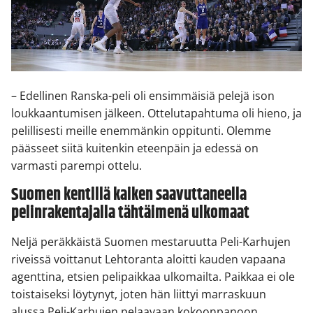
– Edellinen Ranska-peli oli ensimmäisiä pelejä ison
loukkaantumisen jälkeen. Ottelutapahtuma oli hieno, ja
pelillisesti meille enemmänkin oppitunti. Olemme
päässeet siitä kuitenkin eteenpäin ja edessä on
varmasti parempi ottelu.
Suomen kentillä kaiken saavuttaneella
pelinrakentajalla tähtäimenä ulkomaat
Neljä peräkkäistä Suomen mestaruutta Peli-Karhujen
riveissä voittanut Lehtoranta aloitti kauden vapaana
agenttina, etsien pelipaikkaa ulkomailta. Paikkaa ei ole
toistaiseksi löytynyt, joten hän liittyi marraskuun
alussa Peli-Karhujen pelaavaan kokoonpanoon.