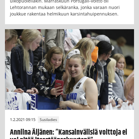
ulkopuolellakin. Marraskuun Portugali-voitto oli
Lehtorannan mukaan selkäranka, jonka varaan nuori
joukkue rakentaa helmikuun karsintahuipennuksen.
1.2.2021 09:15
Susiladies
Anniina Äijänen: ”Kansainvälisiä voittoja ei