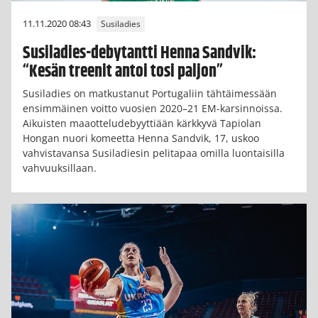
11.11.2020 08:43
Susiladies
Susiladies-debytantti Henna Sandvik:
“Kesän treenit antoi tosi paljon”
Susiladies on matkustanut Portugaliin tähtäimessään
ensimmäinen voitto vuosien 2020–21 EM-karsinnoissa.
Aikuisten maaotteludebyyttiään kärkkyvä Tapiolan
Hongan nuori komeetta Henna Sandvik, 17, uskoo
vahvistavansa Susiladiesin pelitapaa omilla luontaisilla
vahvuuksillaan.