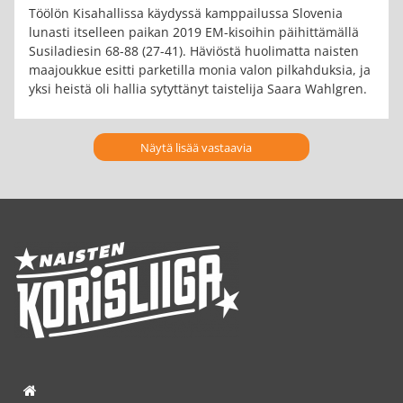
Töölön Kisahallissa käydyssä kamppailussa Slovenia
lunasti itselleen paikan 2019 EM-kisoihin päihittämällä
Susiladiesin 68-88 (27-41). Häviöstä huolimatta naisten
maajoukkue esitti parketilla monia valon pilkahduksia, ja
yksi heistä oli hallia sytyttänyt taistelija Saara Wahlgren.
Näytä lisää vastaavia