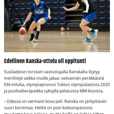
Edellinen Ranska-ottelu oli oppitunti
Susiladiesin torstain vastustajalla Ranskalta löytyy
meriittejä vaikka muille jakaa: seitsemän peräkkäistä
EM-mitalia, olympiapronssi Tokion olympialaisista 2020
ja puolivälieräpaikka syksyllä pelatuista MM-kisoista.
– Edessä on varmasti kova peli. Ranska on järkyttävän
suuri korismaa. Heiltä on pois kokoonpanosta
muutama kova pelaaja, mutta heillä on laittaa siihen