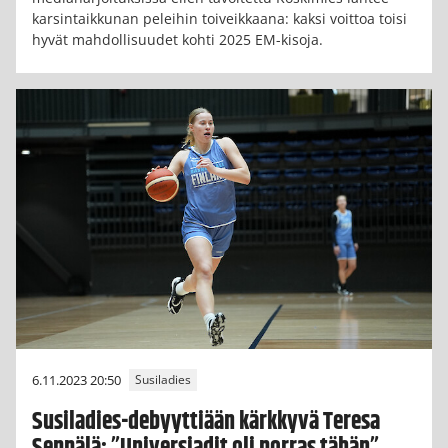
karsintaikkunan peleihin toiveikkaana: kaksi voittoa toisi
hyvät mahdollisuudet kohti 2025 EM-kisoja.
6.11.2023 20:50
Susiladies
Susiladies-debyyttiään kärkkyvä Teresa
Seppälä: ”Universiadit oli porras tähän”