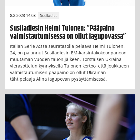
8.2.2023 14:03
Susiladies
Susiladiesin Helmi Tulonen: ”Pääpaino
valmistautumisessa on ollut Iagupovassa”
Italian Serie A:ssa seuratasolla pelaava Helmi Tulonen,
24, on palannut Susiladiesin EM-karsintakokoonpanoon
muutaman vuoden tauon jälkeen. Torstaisen Ukraina-
vierasottelun kynnyksellä Tulonen kertoo, että joukkueen
valmistautumisen pääpaino on ollut Ukrainan
tähtipelaaja Alina Iagupovan pysäyttämisessä.