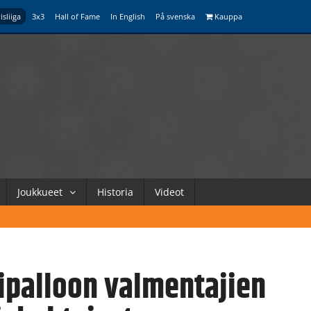
isliiga
3x3
Hall of Fame
In English
På svenska
Kauppa
Joukkueet
Historia
Videot
ipalloon valmentajien