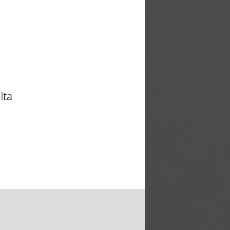
lta
o