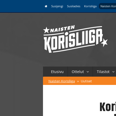
Susijengi
Susiladies
Korisliiga
Naisten Kor
Etusivu
Ottelut
Tilastot
Naisten Korisliiga
»
Uutiset
Kor