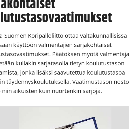
jakohtaiset
lutustasovaatimukset
Suomen Koripalloliitto ottaa valtakunnallisissa
2
ssaan käyttöön valmentajien sarjakohtaiset
ustasovaatimukset. Päätöksen myötä valmentaja
etään kullakin sarjatasolla tietyn koulutustason
tamista, jonka lisäksi saavutettua koulutustasoa
än täydennyskoulutuksella. Vaatimustason nost
niin aikuisten kuin nuortenkin sarjoja.