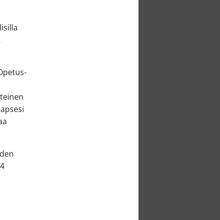
silla
2
Opetus-
nteinen
lapsesi
aa
iden
14