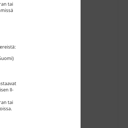
ran tai
immissä
ereistä:
(Suomi)
astaavat
sen II-
ran tai
oissa.