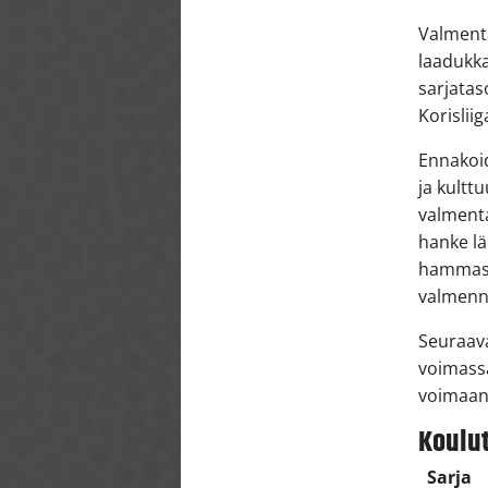
Valmenta
laadukka
sarjatas
Korisli
Ennakoid
ja kultt
valmenta
hanke lä
hammaslä
valmenn
Seuraava
voimassa
voimaan
Koulu
Sarja