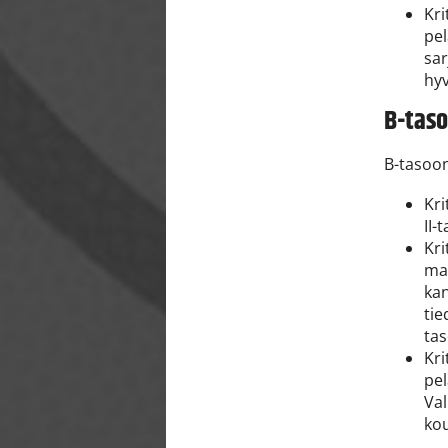
Kri
pel
sar
hy
B-taso
B-tasoon
Kri
II-
Kri
mai
kan
tie
ta
Kri
pel
Val
ko