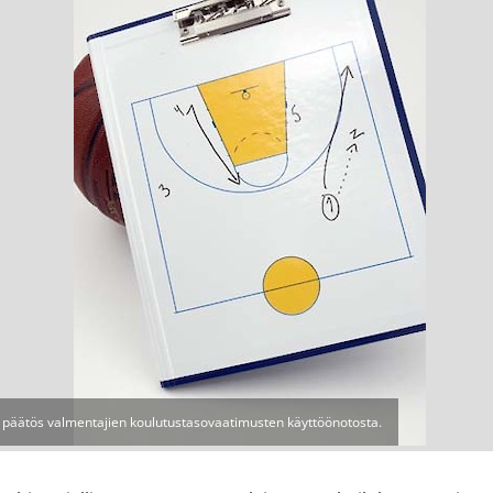
inen päätös valmentajien koulutustasovaatimusten käyttöönotosta.