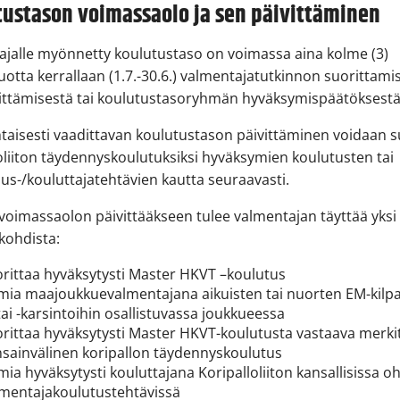
tustason voimassaolo ja sen päivittäminen
jalle myönnetty koulutustaso on voimassa aina kolme (3)
vuotta kerrallaan (1.7.-30.6.) valmentajatutkinnon suorittamis
vittämisestä tai koulutustasoryhmän hyväksymispäätöksestä
taisesti vaadittavan koulutustason päivittäminen voidaan s
oliiton täydennyskoulutuksiksi hyväksymien koulutusten tai
s-/kouluttajatehtävien kautta seuraavasti.
voimassaolon päivittääkseen tulee valmentajan täyttää yksi 
 kohdista:
rittaa hyväksytysti Master HKVT –koulutus
mia maajoukkuevalmentajana aikuisten tai nuorten EM-kilpa
tai -karsintoihin osallistuvassa joukkueessa
rittaa hyväksytysti Master HKVT-koulutusta vastaava merki
nsainvälinen koripallon täydennyskoulutus
mia hyväksytysti kouluttajana Koripalloliiton kansallisissa oh
lmentajakoulutustehtävissä