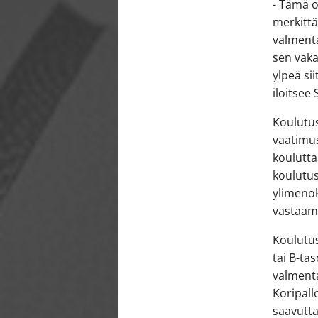
- Tämä o
merkitt
valmenta
sen vaka
ylpeä si
iloitse
Koulutus
vaatimus
koulutta
koulutu
ylimenok
vastaam
Koulutu
tai B-ta
valmenta
Koripall
saavutta