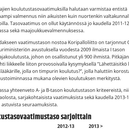
jien koulutustasovaatimuksilla halutaan varmistaa entistä
ampi valmennus niin aikuisten kuin nuortenkin valtakunnalli
oilla. Tasovaatimus on ollut käytännössä jo kaudella 2011-1
igassa sekä maajoukkuevalmennuksessa.
akseen vaatimustason nostoa Koripalloliitto on tarjonnut 
uuriministeriön avustuksella vuodesta 2009 ilmaista I tason
jakoulutusta, johon on osallistunut yli 900 ihmistä. Pitkäjä
hti liikkeelle liiton provosoivalla kysymyksellä ”Lähettäisitkö 
äkärille, jolla on timpurin koulutus?”, jolla haluttiin korost
ustoiminnassa mukana olevien koulutuksen merkitystä.
ssa yhteenveto A- ja B-tason koulutustason kriteereistä, ni
olosta, sarjakohtaisista vaatimuksista sekä kaudella 2013-
 astuvista seuraamuksista.
tustasovaatimustaso sarjoittain
2012-13
2013 >