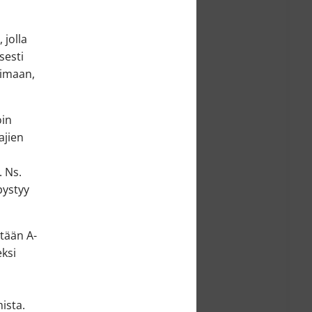
 jolla
sesti
pimaan,
oin
ajien
 Ns.
pystyy
tään A-
eksi
ä
ista.