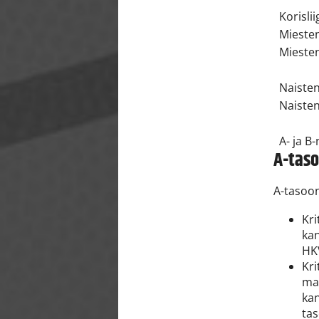
Korislii
Miesten
Miesten
Naisten
Naisten
A- ja B
A-taso
A-tasoon
Kri
kan
HK
Kri
mai
kan
ta