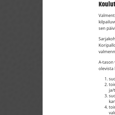
Koulu
Valmenta
kilpailu
sen päi
Sarjakoh
Koripall
valmennu
A-tason 
olevista
suo
toi
ja/
suo
ka
toi
va