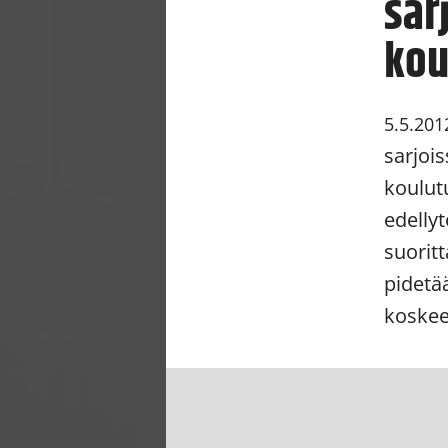
sar
kou
5.5.201
sarjoi
koulut
edellyt
suorit
pidetä
koskee 