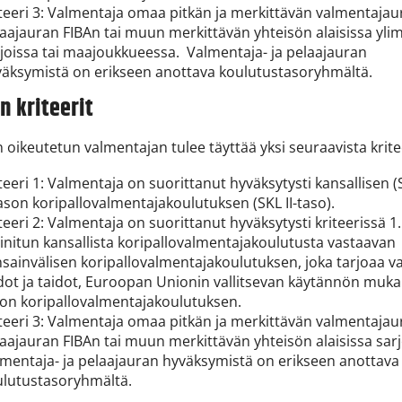
teeri 3: Valmentaja omaa pitkän ja merkittävän valmentajau
aajauran FIBAn tai muun merkittävän yhteisön alaisissa yl
joissa tai maajoukkueessa. Valmentaja- ja pelaajauran
väksymistä on erikseen anottava koulutustasoryhmältä.
n kriteerit
 oikeutetun valmentajan tulee täyttää yksi seuraavista krite
teeri 1: Valmentaja on suorittanut hyväksytysti kansallisen 
tason koripallovalmentajakoulutuksen (SKL II-taso).
teeri 2: Valmentaja on suorittanut hyväksytysti kriteerissä 1.
nitun kansallista koripallovalmentajakoulutusta vastaavan
sainvälisen koripallovalmentajakoulutuksen, joka tarjoaa v
dot ja taidot, Euroopan Unionin vallitsevan käytännön mukai
son koripallovalmentajakoulutuksen.
teeri 3: Valmentaja omaa pitkän ja merkittävän valmentajau
aajauran FIBAn tai muun merkittävän yhteisön alaisissa sarj
mentaja- ja pelaajauran hyväksymistä on erikseen anottava
ulutustasoryhmältä.