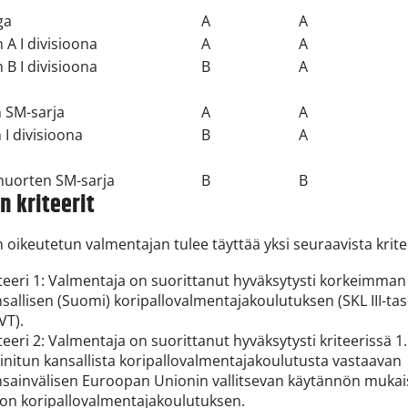
ga
A
A
 A I divisioona
A
A
 B I divisioona
B
A
 SM-sarja
A
A
 I divisioona
B
A
-nuorten SM-sarja
B
B
n kriteerit
 oikeutetun valmentajan tulee täyttää yksi seuraavista krite
teeri 1: Valmentaja on suorittanut hyväksytysti korkeimman
sallisen (Suomi) koripallovalmentajakoulutuksen (SKL III-tas
VT).
teeri 2: Valmentaja on suorittanut hyväksytysti kriteerissä 1.
nitun kansallista koripallovalmentajakoulutusta vastaavan
sainvälisen Euroopan Unionin vallitsevan käytännön mukais
son koripallovalmentajakoulutuksen.