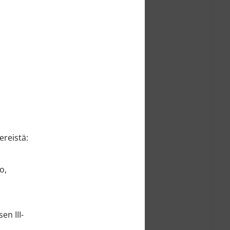
ereistä:
o,
en III-