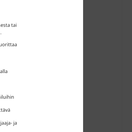
esta tai
.
uorittaa
alla
iluihin
ttävä
jaaja- ja