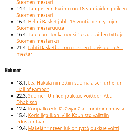
Suomen mestari
14.4.
Tampereen Pyrintö on 16-vuotiaiden poikien
Suomen mestari
16.4.
Helmi Basket juhlii 16-vuotiaiden tyttöjen
Suomen mestaruutta
16.4.
Tapiolan Honka nousi 17-vuotiaiden tyttöjen
Suomen mestariksi
21.4.
Lahti Basketball on miesten I divisioona A:n
mestari
Hahmot
18.1.
Lea Hakala nimettiin suomalaisen urheilun
Hall of Fameen
22.3.
Suomen Unified-joukkue voittoon Abu
Dhabissa
12.4.
Koripallo edelläkävijänä alumnitoiminnassa
15.4.
Korisliiga-ikoni Ville Kaunisto valittiin
eduskuntaan
19.4.
Mäkelänrinteen lukion tyttöjoukkue voitti