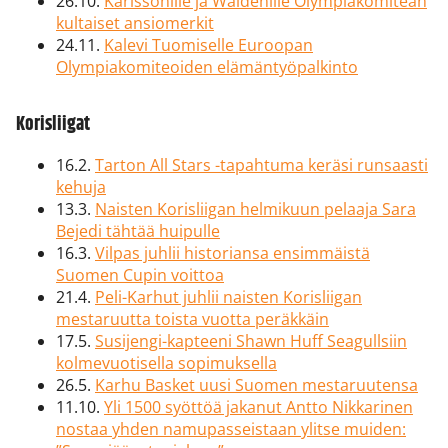
26.10.
Karlssonille ja Waldénille Olympiakomitean
kultaiset ansiomerkit
24.11.
Kalevi Tuomiselle Euroopan
Olympiakomiteoiden elämäntyöpalkinto
Korisliigat
16.2.
Tarton All Stars -tapahtuma keräsi runsaasti
kehuja
13.3.
Naisten Korisliigan helmikuun pelaaja Sara
Bejedi tähtää huipulle
16.3.
Vilpas juhlii historiansa ensimmäistä
Suomen Cupin voittoa
21.4.
Peli-Karhut juhlii naisten Korisliigan
mestaruutta toista vuotta peräkkäin
17.5.
Susijengi-kapteeni Shawn Huff Seagullsiin
kolmevuotisella sopimuksella
26.5.
Karhu Basket uusi Suomen mestaruutensa
11.10.
Yli 1500 syöttöä jakanut Antto Nikkarinen
nostaa yhden namupasseistaan ylitse muiden: