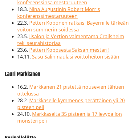
konferenssinsa mestaruuteen
18.3.
Nina Augustinin Robert Morris
konferenssimestaruuteen
22.3.
Petteri Koponen ratkaisi Bayernille tärkeän
voiton summerin soidessa
23.5.
Iisalon ja Vertion valmentama Crailsheim
teki seurahistoriaa
23.6.
Petteri Koposesta Saksan mestari!
14.11.
Sasu Salin naulasi voittoheiton sisään
Lauri Markkanen
16.2.
Markkanen 21 pistettä nousevien tähtien
ottelussa
28.2.
Markkaselle kymmenes perättäinen yli 20
pisteen peli
24.10.
Markkaselta 35 pisteen ja 17 levypallon
monsteripeli