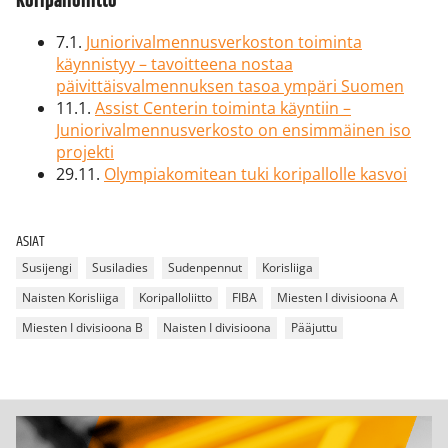
Koripalloliitto
7.1.
Juniorivalmennusverkoston toiminta
käynnistyy – tavoitteena nostaa
päivittäisvalmennuksen tasoa ympäri Suomen
11.1.
Assist Centerin toiminta käyntiin –
Juniorivalmennusverkosto on ensimmäinen iso
projekti
29.11.
Olympiakomitean tuki koripallolle kasvoi
ASIAT
Susijengi
Susiladies
Sudenpennut
Korisliiga
Naisten Korisliiga
Koripalloliitto
FIBA
Miesten I divisioona A
Miesten I divisioona B
Naisten I divisioona
Pääjuttu