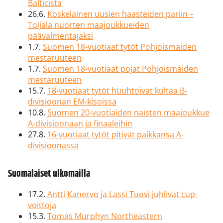
Balticista
26.6.
Koskelainen uusien haasteiden pariin –
Toijala nuorten maajoukkueiden
päävalmentajaksi
1.7.
Suomen 18-vuotiaat tytöt Pohjoismaiden
mestaruuteen
1.7.
Suomen 18-vuotiaat pojat Pohjoismaiden
mestaruuteen
15.7.
18-vuotiaat tytöt huuhtoivat kultaa B-
divisioonan EM-kisoissa
10.8.
Suomen 20-vuotiaiden naisten maajoukkue
A-divisioonaan ja finaaleihin
27.8.
16-vuotiaat tytöt pitivät paikkansa A-
divisioonassa
Suomalaiset ulkomailla
17.2.
Antti Kanervo ja Lassi Tuovi juhlivat cup-
voittoja
15.3.
Tomas Murphyn Northeastern