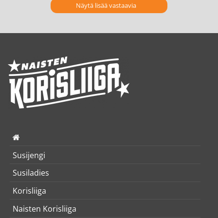
Näytä lisää vastaavia
Susijengi
Susiladies
Korisliiga
Naisten Korisliiga