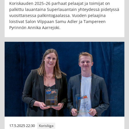
Koriskauden 2025–26 parhaat pelaajat ja toimijat on
palkittu lauantaina Superlauantain yhteydessä pidetyssä
vuosittaisessa palkintogaalassa. Vuoden pelaajina
loistivat Salon Vilppaan Samu Adler ja Tampereen
Pyrinnön Annika Aarrejoki.
17.5.2025 22:30
Korisliiga