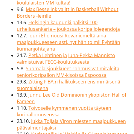
koululaisten MM-kultaa!
9.6.
Max Besselink valittiin Basketball Without
Borders -leirille
13.6.
Helsingin kaupunki palkitsi 100
urheilusankaria – joukossa koripallolegendoja
12.7.
Jouni Eho nousi Rovaniemeltä aina
maajoukkueeseen asti, nyt hän toimii Pyhtään
kunnanjohtajana
24.7.
Petka Lehtinen ja Juha-Pekka Männistö
valmistuivat FECC-koulutuksesta
5.8.
Suomalaisjoukkueet rohmusivat mitaleita
seniorikoripallon MM-kisoissa Espoossa
29.8.
Zitting FIBA:n hallitukseen ensimmäisenä
suomalaisena
13.9.
Junnu Lee Old Dominionin yliopiston Hall of
Fameen
1.10.
Toivoselle kymmenen vuotta täyteen
koripallomuseossa
23.10.
Jukka Toijala Viron miesten maajoukkueen
päävalmentajaksi