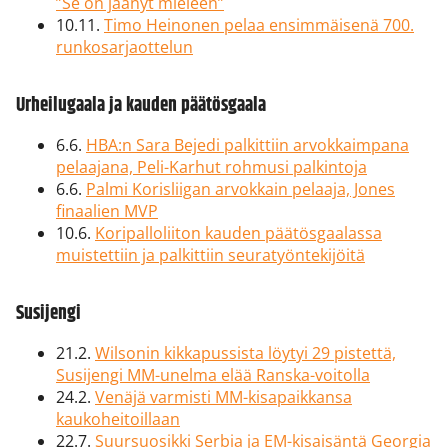
”Se on jäänyt mieleen”
10.11.
Timo Heinonen pelaa ensimmäisenä 700.
runkosarjaottelun
Urheilugaala ja kauden päätösgaala
6.6.
HBA:n Sara Bejedi palkittiin arvokkaimpana
pelaajana, Peli-Karhut rohmusi palkintoja
6.6.
Palmi Korisliigan arvokkain pelaaja, Jones
finaalien MVP
10.6.
Koripalloliiton kauden päätösgaalassa
muistettiin ja palkittiin seuratyöntekijöitä
Susijengi
21.2.
Wilsonin kikkapussista löytyi 29 pistettä,
Susijengi MM-unelma elää Ranska-voitolla
24.2.
Venäjä varmisti MM-kisapaikkansa
kaukoheitoillaan
22.7.
Suursuosikki Serbia ja EM-kisaisäntä Georgia