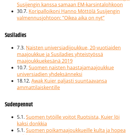
Susijengin kanssa samaan EM-karsintalohkoon
30.7.
Koripalloikoni Hanno Möttölä Susijengin
valmennusjohtoon: ”Oikea aika on nyt”
Susiladies
7.3.
Naisten universiadijoukkue, 20-vuotiaiden
maajoukkue ja Susiladies yhteistyössä
maajoukkuekesänä 2019
10.7.
Suomen naisten haastajamaajoukkue
universiadien yhdeksänneksi
18.12.
Awak Kuier paljasti suuntaavansa
ammattilaiskentille
Sudenpennut
5.1.
Suomen tytöille voitot Ruotsista, Kuier löi
kaksi donkkia
5.1.
Suomen poikamaajoukkueille kulta ja hopea