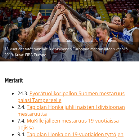
18-vuotiaat tytöt rynnivät B-divisioonan Euroopan mestaruuteen kesällä
2019. Kuva: FIBA Europe.
Mestarit
24.3.
Pyörätuolikoripallon Suomen mestaruus
palasi Tampereelle
2.4.
Tapiolan Honka juhlii naisten I divisioonan
mestaruutta
7.4.
MuKille jälleen mestaruus 19-vuotiaissa
pojissa
9.4.
Tapiolan Honka on 19-vuotiaiden tyttöjen