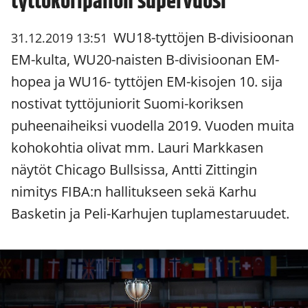
tyttökoripallon supervuosi
WU18-tyttöjen B-divisioonan
31.12.2019 13:51
EM-kulta, WU20-naisten B-divisioonan EM-
hopea ja WU16- tyttöjen EM-kisojen 10. sija
nostivat tyttöjuniorit Suomi-koriksen
puheenaiheiksi vuodella 2019. Vuoden muita
kohokohtia olivat mm. Lauri Markkasen
näytöt Chicago Bullsissa, Antti Zittingin
nimitys FIBA:n hallitukseen sekä Karhu
Basketin ja Peli-Karhujen tuplamestaruudet.