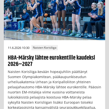
11.6.2026 10:30
Naisten Korisliiga
HBA-Märsky lähtee eurokentille kaudeksi
2026–2027
Naisten Korisliiga-kevään hopeajuhliin päättänyt
Suomen Olympiakomitean, pääkaupunkiseudun
urheiluakatemia Urhean ja Koripalloliiton yhteinen
pelaajahautomo HBA-Märsky lähtee eurokentille. Pääosin
nuorten EM-mitaleja viime vuosina voittaneista
lukioikäisistä pelaajista koostuva HBA-Märsky pelaa
syksyllä Naisten Korisliigan lisäksi Euroopan toiseksi
korkeatasoisinta kansainvälistä seurajoukkuekilpailua,