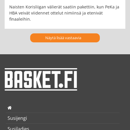
Naisten Korisliigan välierät saatiin pakettiin, kun PeKa ja
HBA veivät viidennet ottelut nimiinsä ja etenivät
finaaleihin.
Näytä lisää vastaavia
Susijengi
Susiladies