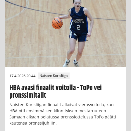
17.4.2026 20:44
Naisten Korisliiga
HBA avasi finaalit voitolla - ToPo vei
pronssimitalit
Naisten Korisliigan finaalit alkoivat vierasvoitolla, kun
HBA otti ensimmäisen kiinnityksen mestaruuteen.
Samaan aikaan pelatussa pronssiottelussa ToPo päätti
kautensa pronssijuhliin.