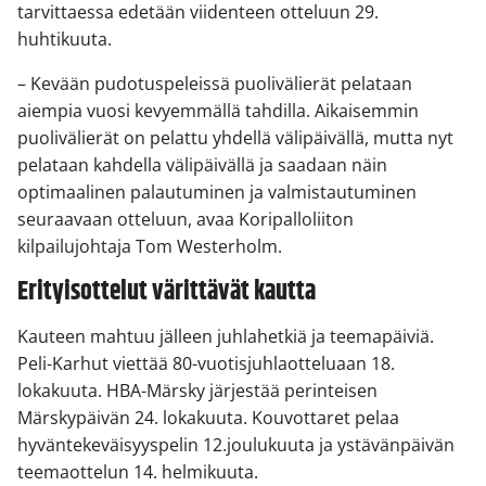
tarvittaessa edetään viidenteen otteluun 29.
huhtikuuta.
– Kevään pudotuspeleissä puolivälierät pelataan
aiempia vuosi kevyemmällä tahdilla. Aikaisemmin
puolivälierät on pelattu yhdellä välipäivällä, mutta nyt
pelataan kahdella välipäivällä ja saadaan näin
optimaalinen palautuminen ja valmistautuminen
seuraavaan otteluun, avaa Koripalloliiton
kilpailujohtaja Tom Westerholm.
Erityisottelut värittävät kautta
Kauteen mahtuu jälleen juhlahetkiä ja teemapäiviä.
Peli-Karhut viettää 80-vuotisjuhlaotteluaan 18.
lokakuuta. HBA-Märsky järjestää perinteisen
Märskypäivän 24. lokakuuta. Kouvottaret pelaa
hyväntekeväisyyspelin 12.joulukuuta ja ystävänpäivän
teemaottelun 14. helmikuuta.