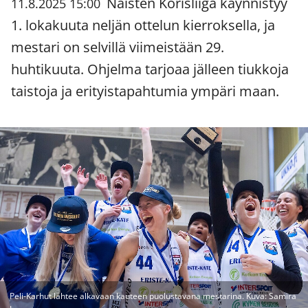
Naisten Korisliiga käynnistyy
11.8.2025 15:00
1. lokakuuta neljän ottelun kierroksella, ja
mestari on selvillä viimeistään 29.
huhtikuuta. Ohjelma tarjoaa jälleen tiukkoja
taistoja ja erityistapahtumia ympäri maan.
Peli-Karhut lähtee alkavaan kauteen puolustavana mestarina. Kuva: Samira