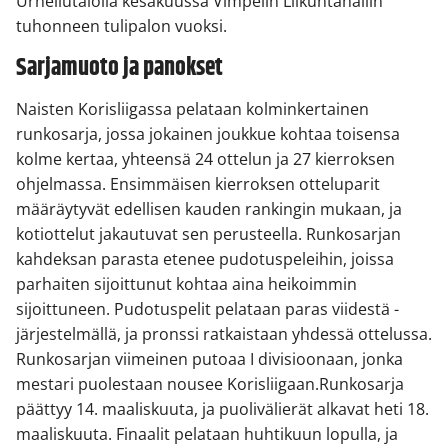
Urheilutalolla kesäkuussa Vimpelin Liikuntahallin
tuhonneen tulipalon vuoksi.
Sarjamuoto ja panokset
Naisten Korisliigassa pelataan kolminkertainen
runkosarja, jossa jokainen joukkue kohtaa toisensa
kolme kertaa, yhteensä 24 ottelun ja 27 kierroksen
ohjelmassa. Ensimmäisen kierroksen otteluparit
määräytyvät edellisen kauden rankingin mukaan, ja
kotiottelut jakautuvat sen perusteella. Runkosarjan
kahdeksan parasta etenee pudotuspeleihin, joissa
parhaiten sijoittunut kohtaa aina heikoimmin
sijoittuneen. Pudotuspelit pelataan paras viidestä -
järjestelmällä, ja pronssi ratkaistaan yhdessä ottelussa.
Runkosarjan viimeinen putoaa I divisioonaan, jonka
mestari puolestaan nousee Korisliigaan.Runkosarja
päättyy 14. maaliskuuta, ja puolivälierät alkavat heti 18.
maaliskuuta. Finaalit pelataan huhtikuun lopulla, ja