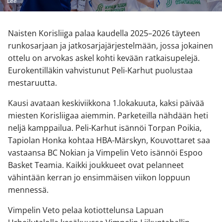
Lee
Naisten Korisliiga palaa kaudella 2025–2026 täyteen
runkosarjaan ja jatkosarjajärjestelmään, jossa jokainen
ottelu on arvokas askel kohti kevään ratkaisupelejä.
Eurokentilläkin vahvistunut Peli-Karhut puolustaa
mestaruutta.
Kausi avataan keskiviikkona 1.lokakuuta, kaksi päivää
miesten Korisliigaa aiemmin. Parketeilla nähdään heti
neljä kamppailua. Peli-Karhut isännöi Torpan Poikia,
Tapiolan Honka kohtaa HBA-Märskyn, Kouvottaret saa
vastaansa BC Nokian ja Vimpelin Veto isännöi Espoo
Basket Teamia. Kaikki joukkueet ovat pelanneet
vähintään kerran jo ensimmäisen viikon loppuun
mennessä.
Vimpelin Veto pelaa kotiottelunsa Lapuan