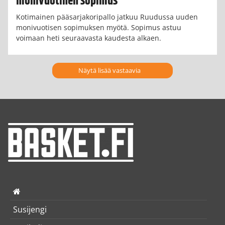
monivuotinen sopimus
Kotimainen pääsarjakoripallo jatkuu Ruudussa uuden
monivuotisen sopimuksen myötä. Sopimus astuu
voimaan heti seuraavasta kaudesta alkaen.
Näytä lisää vastaavia
Susijengi