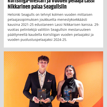
Korisliiga-mestari ja Vuoden pelaaja Lassi
Nikkarinen palaa Seagullsiin
Helsinki Seagulls on tehnyt kolmen vuoden mittaisen
pelaajasopimuksen joukkuetta menestyksekkäästi
kausina 2021-25 edustaneen Lassi Nikkarisen kanssa. 29-
vuotias pelintekijä valittiin Seagullsin mestaruuteen
päättyneellä kaudella Korisliigan vuoden pelaajaksi ja
vuoden puolustuspelaajaksi 2024-25.