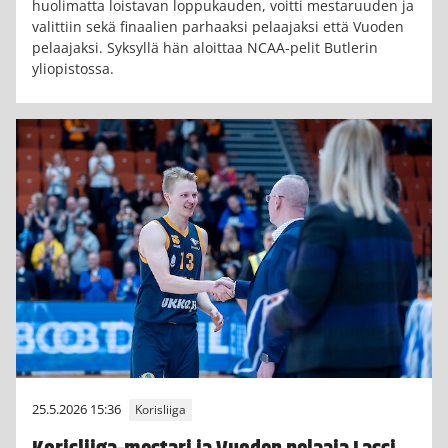
huolimatta loistavan loppukauden, voitti mestaruuden ja
valittiin sekä finaalien parhaaksi pelaajaksi että Vuoden
pelaajaksi. Syksyllä hän aloittaa NCAA-pelit Butlerin
yliopistossa.
25.5.2026 15:36
Korisliiga