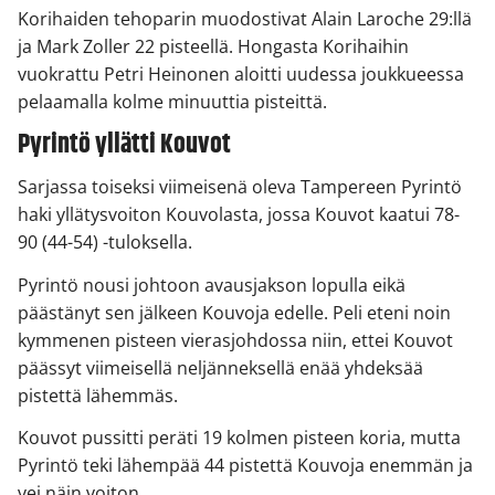
Korihaiden tehoparin muodostivat Alain Laroche 29:llä
ja Mark Zoller 22 pisteellä. Hongasta Korihaihin
vuokrattu Petri Heinonen aloitti uudessa joukkueessa
pelaamalla kolme minuuttia pisteittä.
Pyrintö yllätti Kouvot
Sarjassa toiseksi viimeisenä oleva Tampereen Pyrintö
haki yllätysvoiton Kouvolasta, jossa Kouvot kaatui 78-
90 (44-54) -tuloksella.
Pyrintö nousi johtoon avausjakson lopulla eikä
päästänyt sen jälkeen Kouvoja edelle. Peli eteni noin
kymmenen pisteen vierasjohdossa niin, ettei Kouvot
päässyt viimeisellä neljänneksellä enää yhdeksää
pistettä lähemmäs.
Kouvot pussitti peräti 19 kolmen pisteen koria, mutta
Pyrintö teki lähempää 44 pistettä Kouvoja enemmän ja
vei näin voiton.