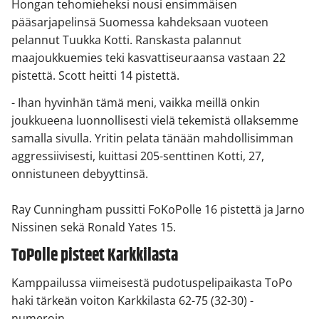
Hongan tehomieheksi nousi ensimmäisen
pääsarjapelinsä Suomessa kahdeksaan vuoteen
pelannut Tuukka Kotti. Ranskasta palannut
maajoukkuemies teki kasvattiseuraansa vastaan 22
pistettä. Scott heitti 14 pistettä.
- Ihan hyvinhän tämä meni, vaikka meillä onkin
joukkueena luonnollisesti vielä tekemistä ollaksemme
samalla sivulla. Yritin pelata tänään mahdollisimman
aggressiivisesti, kuittasi 205-senttinen Kotti, 27,
onnistuneen debyyttinsä.
Ray Cunningham pussitti FoKoPolle 16 pistettä ja Jarno
Nissinen sekä Ronald Yates 15.
ToPolle pisteet Karkkilasta
Kamppailussa viimeisestä pudotuspelipaikasta ToPo
haki tärkeän voiton Karkkilasta 62-75 (32-30) -
numeroin.