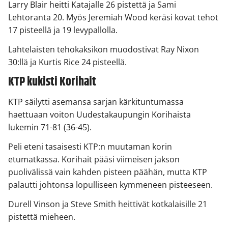
Larry Blair heitti Katajalle 26 pistettä ja Sami
Lehtoranta 20. Myös Jeremiah Wood keräsi kovat tehot
17 pisteellä ja 19 levypallolla.
Lahtelaisten tehokaksikon muodostivat Ray Nixon
30:llä ja Kurtis Rice 24 pisteellä.
KTP kukisti Korihait
KTP säilytti asemansa sarjan kärkituntumassa
haettuaan voiton Uudestakaupungin Korihaista
lukemin 71-81 (36-45).
Peli eteni tasaisesti KTP:n muutaman korin
etumatkassa. Korihait pääsi viimeisen jakson
puolivälissä vain kahden pisteen päähän, mutta KTP
palautti johtonsa lopulliseen kymmeneen pisteeseen.
Durell Vinson ja Steve Smith heittivät kotkalaisille 21
pistettä mieheen.