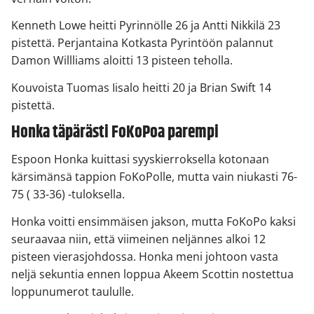
Kenneth Lowe heitti Pyrinnölle 26 ja Antti Nikkilä 23
pistettä. Perjantaina Kotkasta Pyrintöön palannut
Damon Willliams aloitti 13 pisteen teholla.
Kouvoista Tuomas Iisalo heitti 20 ja Brian Swift 14
pistettä.
Honka täpärästi FoKoPoa parempi
Espoon Honka kuittasi syyskierroksella kotonaan
kärsimänsä tappion FoKoPolle, mutta vain niukasti 76-
75 ( 33-36) -tuloksella.
Honka voitti ensimmäisen jakson, mutta FoKoPo kaksi
seuraavaa niin, että viimeinen neljännes alkoi 12
pisteen vierasjohdossa. Honka meni johtoon vasta
neljä sekuntia ennen loppua Akeem Scottin nostettua
loppunumerot taululle.