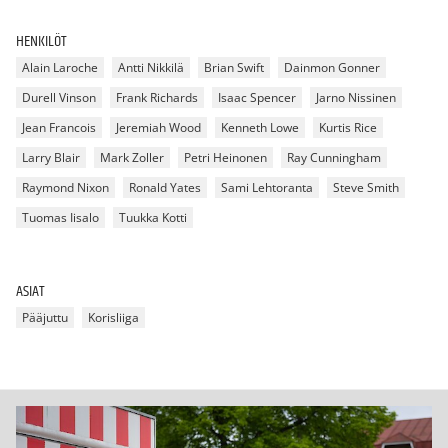
HENKILÖT
Alain Laroche
Antti Nikkilä
Brian Swift
Dainmon Gonner
Durell Vinson
Frank Richards
Isaac Spencer
Jarno Nissinen
Jean Francois
Jeremiah Wood
Kenneth Lowe
Kurtis Rice
Larry Blair
Mark Zoller
Petri Heinonen
Ray Cunningham
Raymond Nixon
Ronald Yates
Sami Lehtoranta
Steve Smith
Tuomas Iisalo
Tuukka Kotti
ASIAT
Pääjuttu
Korisliiga