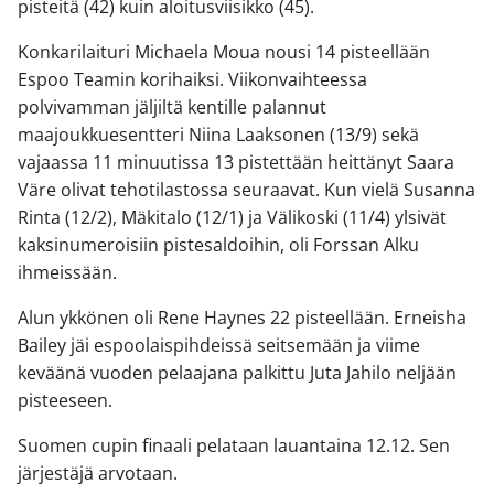
pisteitä (42) kuin aloitusviisikko (45).
Konkarilaituri Michaela Moua nousi 14 pisteellään
Espoo Teamin korihaiksi. Viikonvaihteessa
polvivamman jäljiltä kentille palannut
maajoukkuesentteri Niina Laaksonen (13/9) sekä
vajaassa 11 minuutissa 13 pistettään heittänyt Saara
Väre olivat tehotilastossa seuraavat. Kun vielä Susanna
Rinta (12/2), Mäkitalo (12/1) ja Välikoski (11/4) ylsivät
kaksinumeroisiin pistesaldoihin, oli Forssan Alku
ihmeissään.
Alun ykkönen oli Rene Haynes 22 pisteellään. Erneisha
Bailey jäi espoolaispihdeissä seitsemään ja viime
keväänä vuoden pelaajana palkittu Juta Jahilo neljään
pisteeseen.
Suomen cupin finaali pelataan lauantaina 12.12. Sen
järjestäjä arvotaan.