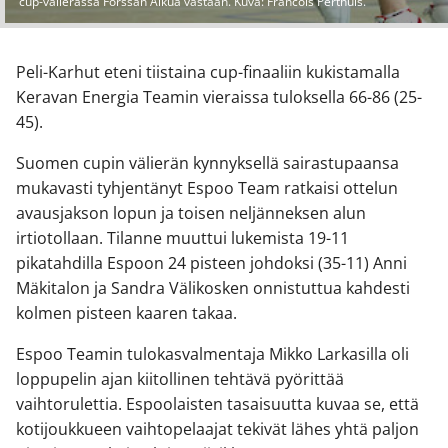
cup-välierässä Forssan Alkua vastaan. Kuva: Francois Perthuis.
Peli-Karhut eteni tiistaina cup-finaaliin kukistamalla
Keravan Energia Teamin vieraissa tuloksella 66-86 (25-
45).
Suomen cupin välierän kynnyksellä sairastupaansa
mukavasti tyhjentänyt Espoo Team ratkaisi ottelun
avausjakson lopun ja toisen neljänneksen alun
irtiotollaan. Tilanne muuttui lukemista 19-11
pikatahdilla Espoon 24 pisteen johdoksi (35-11) Anni
Mäkitalon ja Sandra Välikosken onnistuttua kahdesti
kolmen pisteen kaaren takaa.
Espoo Teamin tulokasvalmentaja Mikko Larkasilla oli
loppupelin ajan kiitollinen tehtävä pyörittää
vaihtorulettia. Espoolaisten tasaisuutta kuvaa se, että
kotijoukkueen vaihtopelaajat tekivät lähes yhtä paljon