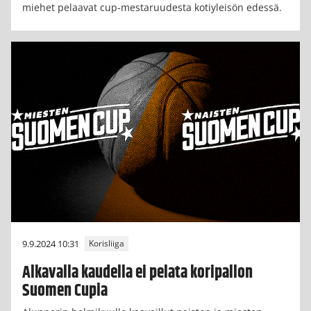
miehet pelaavat cup-mestaruudesta kotiyleisön edessä.
9.9.2024 10:31
Korisliiga
Alkavalla kaudella ei pelata koripallon
Suomen Cupia