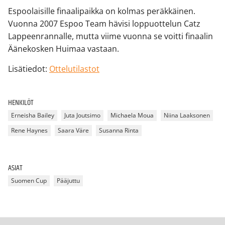
Espoolaisille finaalipaikka on kolmas peräkkäinen.
Vuonna 2007 Espoo Team hävisi loppuottelun Catz
Lappeenrannalle, mutta viime vuonna se voitti finaalin
Äänekosken Huimaa vastaan.
Lisätiedot:
Ottelutilastot
HENKILÖT
Erneisha Bailey
Juta Joutsimo
Michaela Moua
Niina Laaksonen
Rene Haynes
Saara Väre
Susanna Rinta
ASIAT
Suomen Cup
Pääjuttu