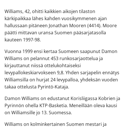
Williams, 42, ohitti kaikkien aikojen tilaston
kärkipaikkaa lähes kahden vuosikymmenen ajan
hallussaan pitäneen Jonathan Mooren (4414). Moore
päätti mittavan uransa Suomen pääsarjatasolla
kauteen 1997-98.
Vuonna 1999 ensi kertaa Suomeen saapunut Damon
Williams on pelannut 453 runkosarjaottelua ja
kirjauttanut niissä ottelukohtaiseksi
levypallokeskiarvokseen 9,8. Yhden sarjapelin ennätys
Williamsilla on hurjat 24 levypalloa, yhdeksän vuoden
takaa ottelusta Pyrintö-Kataja.
Damon Williams on edustanut Korisliigassa Kobrien ja
Pyrinnön ohella KTP-Basketia. Meneillään oleva kausi
on Williamsille jo 13. Suomessa.
Williams on kolminkertainen Suomen mestari ja