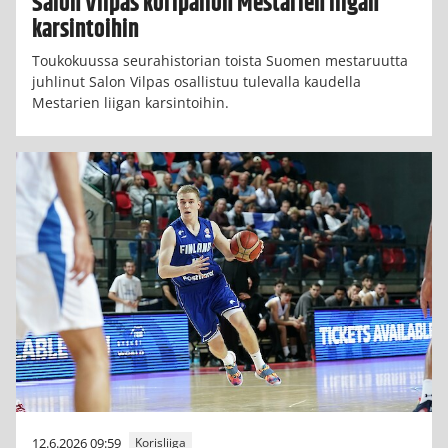
Salon Vilpas koripallon Mestarien liigan
karsintoihin
Toukokuussa seurahistorian toista Suomen mestaruutta
juhlinut Salon Vilpas osallistuu tulevalla kaudella
Mestarien liigan karsintoihin.
12.6.2026 09:59
Korisliiga