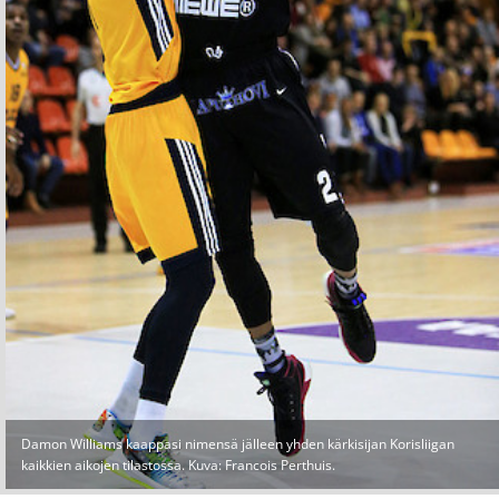
Damon Williams kaappasi nimensä jälleen yhden kärkisijan Korisliigan
kaikkien aikojen tilastossa. Kuva: Francois Perthuis.