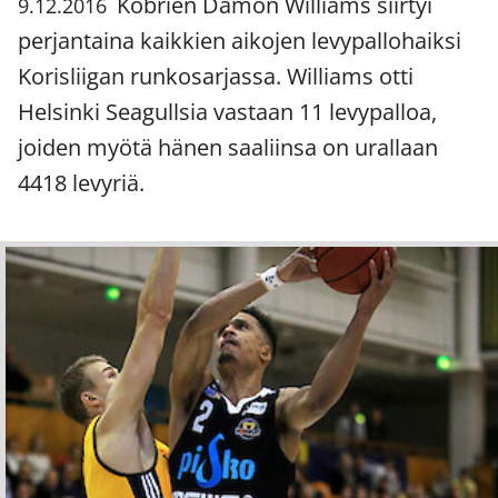
Kobrien Damon Williams siirtyi
9.12.2016
perjantaina kaikkien aikojen levypallohaiksi
Korisliigan runkosarjassa. Williams otti
Helsinki Seagullsia vastaan 11 levypalloa,
joiden myötä hänen saaliinsa on urallaan
4418 levyriä.